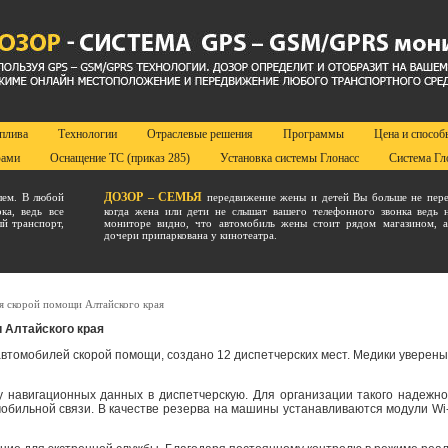
оплива
Технологии
Отраслевые решения
Программы
Цена и способ
фами
Оснащение ТС (приказ 285)
Установка системы Глонасс
Система Гл
ДОЗОР – СЕМЬЯ
лем. В любой
передвижение жены и детей Вы больше не пере
ка, ведь все
когда жена или дети не слышат вашего телефонного звонка ведь 
й транспорт,
мониторе видно, что автомобиль жены стоит рядом магазином, 
дочери припаркована у кинотеатра.
я скорой помощи Алтайского края
 Алтайского края
томобилей скорой помощи, создано 12 диспетчерских мест. Медики уверены,
навигационных данных в диспетчерскую. Для организации такого надежног
мобильной связи. В качестве резерва на машины устанавливаются модули Wi