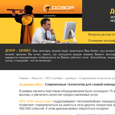
Контроль расхода т
Оснащение тахогра
ДОЗОР – БИЗНЕС
Ваш автопарк, водные виды транспорта Ваш бизнес под контро
момент времени Вы точно знаете, где находится каждая машина Вашего автопар
маршруты передвижения отображаются на Вашем рабочем столе. Автомобили, водны
грузы, сотрудники - всё на мониторе.
Главная
»
Новости
»
2012 (октябрь - декабрь)
» Современные технологии дл
Современные технологии для скорой помощи
16 декабря 2012 г.
В рамках проекта бортовым оборудованием было оснащено 75 ав
вызова, и увеличить качество предоставляемых услуг.
GPS GSM мониторинг
подразумевает бесперебойную передачу 
позволяет переключаться на работу в сети другого оператора 
400 000 событий. К этим данным можно обратиться позднее.