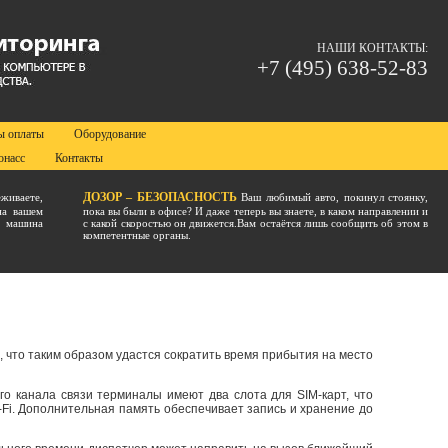
НАШИ КОНТАКТЫ:
+7 (495) 638-52-83
ы оплаты
Оборудование
онасс
Контакты
ДОЗОР – БЕЗОПАСНОСТЬ
живаете,
Ваш любимый авто, покинул стоянку,
на вашем
пока вы были в офисе? И даже теперь вы знаете, в каком направлении и
а машина
с какой скоростью он движется.Вам остаётся лишь сообщить об этом в
компетентные органы.
 что таким образом удастся сократить время прибытия на место
о канала связи терминалы имеют два слота для SIM-карт, что
-Fi. Дополнительная память обеспечивает запись и хранение до