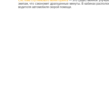
Система спутникового мониторинга
— это существенное улучшен
экипаж, что сэкономит драгоценные минуты. В кабинах распол
водителя автомобиля скорой помощи.