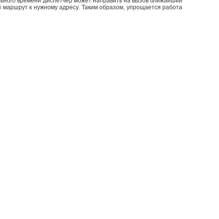
льного времени диспетчер может направить на вызов ближайший
 маршрут к нужному адресу. Таким образом, упрощается работа