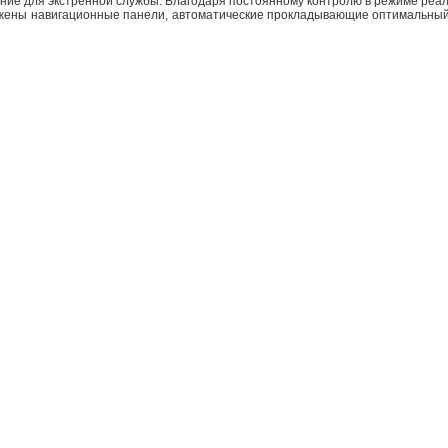
ие для экстренной службы. Благодаря постоянному контролю в режиме реа
ожены навигационные панели, автоматические прокладывающие оптимальный